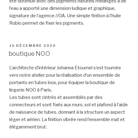
été obtenue avec des pigments naturels mélangés à de
l’eau a apporté une dimension ludique et graphique,
signature de l’agence //OA. Une simple finition à l’huile
Rubio permet de fixer les pigments.
PUBLIÉ
15 DÉCEMBRE 2020
LE
boutique NOO
L’architecte d’intérieur Johanna Etournel s’est tournée
vers notre atelier pour la réalisation d’un ensemble de
portants en tubes inox, pour équiper la boutique de
lingerie NOO à Paris.
Les tubes sont cintrés et assemblés par des
connecteurs et sont fixés aux murs, sol et plafond à l’aide
de naissance de tubes, donnant à la structure un aspect
léger et aérien. La finition vibrée rend l’ensemble mat et
élégamment brut.