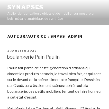
Aller
SYNAPSES
au
Atelier de fabrication d’objets et de mobilier sur-mesure en
contenu
bois, métal et matériaux de synthèse
principal
AUTEUR/AUTRICE :
SNPSS_ADMIN
PUBLIÉ
1 JANVIER 2022
LE
boulangerie Pain Paulin
Paulin fait partie de cette génération d’artisans qui
aiment les produits naturels, le travail bien fait, et qui sont
sur le devant de la scène alimentaire française. Dessinés
par Ciguë, qui a également scénographié toute la
boulangerie, ces petits mobiliers tentent de faire honneur
à cet état d’esprit.
Pain Paulin Lège Cap Ferret : Petit Piquey – 22 Route de