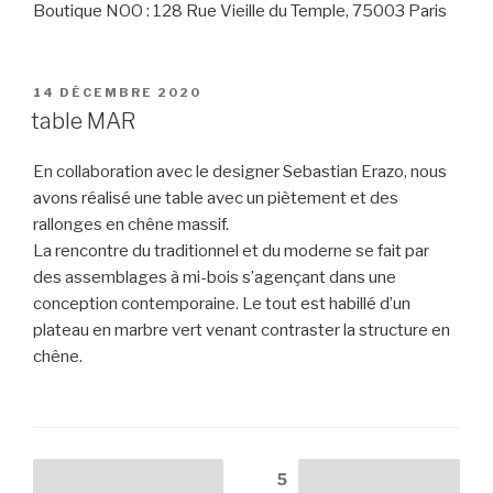
Boutique NOO : 128 Rue Vieille du Temple, 75003 Paris
PUBLIÉ
14 DÉCEMBRE 2020
LE
table MAR
En collaboration avec le designer Sebastian Erazo, nous
avons réalisé une table avec un piètement et des
rallonges en chêne massif.
La rencontre du traditionnel et du moderne se fait par
des assemblages à mi-bois s’agençant dans une
conception contemporaine. Le tout est habillé d’un
plateau en marbre vert venant contraster la structure en
chêne.
Pagination
Page
5
Page
Page suivante