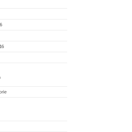
6
16
S
orie