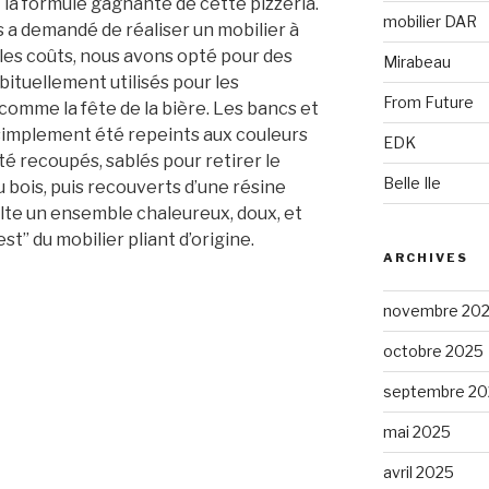
t la formule gagnante de cette pizzeria.
mobilier DAR
a demandé de réaliser un mobilier à
e les coûts, nous avons opté pour des
Mirabeau
bituellement utilisés pour les
From Future
comme la fête de la bière. Les bancs et
simplement été repeints aux couleurs
EDK
té recoupés, sablés pour retirer le
Belle Ile
u bois, puis recouverts d’une résine
ulte un ensemble chaleureux, doux, et
st” du mobilier pliant d’origine.
ARCHIVES
novembre 20
octobre 2025
septembre 20
mai 2025
avril 2025