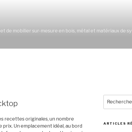
S
s et de mobilier sur-mesure en bois, métal et matériaux de 
Recherche
cktop
pour
:
es recettes originales, un nombre
ARTICLES R
e prix. Un emplacement idéal, au bord