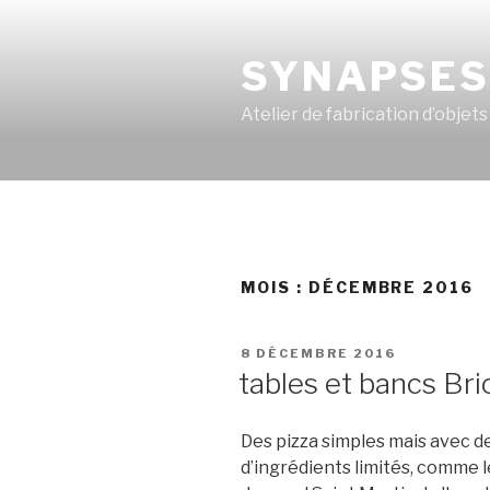
Aller
au
SYNAPSE
contenu
principal
Atelier de fabrication d’objet
MOIS :
DÉCEMBRE 2016
PUBLIÉ
8 DÉCEMBRE 2016
LE
tables et bancs Bri
Des pizza simples mais avec d
d’ingrédients limités, comme l