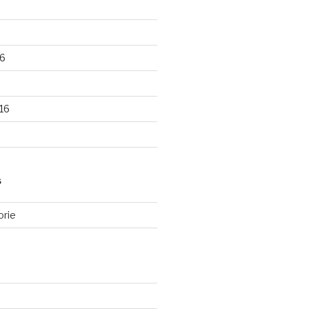
6
16
S
orie