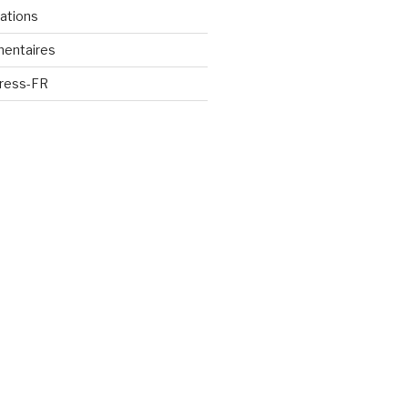
cations
mentaires
Press-FR