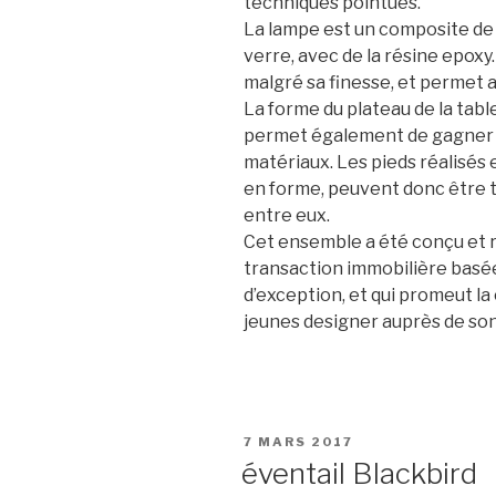
techniques pointues.
La lampe est un composite de p
verre, avec de la résine epoxy.
malgré sa finesse, et permet a
La forme du plateau de la table 
permet également de gagner e
matériaux. Les pieds réalisés
en forme, peuvent donc être 
entre eux.
Cet ensemble a été conçu et r
transaction immobilière basée
d’exception, et qui promeut la
jeunes designer auprès de son
PUBLIÉ
7 MARS 2017
LE
éventail Blackbird