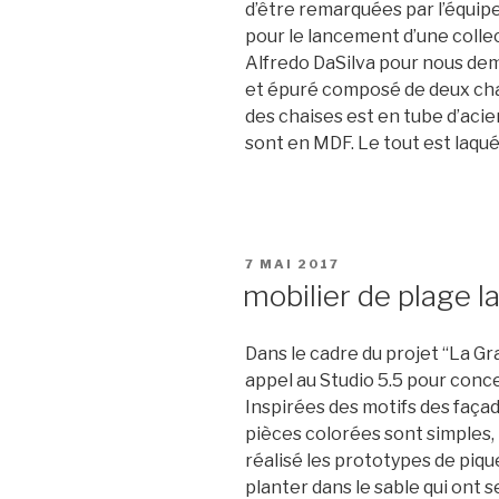
d’être remarquées par l’équipe 
pour le lancement d’une collec
Alfredo DaSilva pour nous de
et épuré composé de deux chai
des chaises est en tube d’acier
sont en MDF. Le tout est laqué
PUBLIÉ
7 MAI 2017
LE
mobilier de plage 
Dans le cadre du projet “La Gra
appel au Studio 5.5 pour conc
Inspirées des motifs des faça
pièces colorées sont simples, 
réalisé les prototypes de pique
planter dans le sable qui ont s