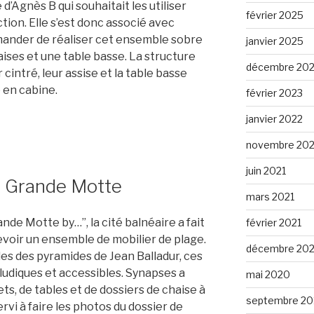
d’Agnès B qui souhaitait les utiliser
février 2025
tion. Elle s’est donc associé avec
mander de réaliser cet ensemble sobre
janvier 2025
ses et une table basse. La structure
décembre 20
 cintré, leur assise et la table basse
 en cabine.
février 2023
janvier 2022
novembre 202
juin 2021
la Grande Motte
mars 2021
nde Motte by…”, la cité balnéaire a fait
février 2021
evoir un ensemble de mobilier de plage.
décembre 20
des des pyramides de Jean Balladur, ces
ludiques et accessibles. Synapses a
mai 2020
ts, de tables et de dossiers de chaise à
septembre 20
ervi à faire les photos du dossier de