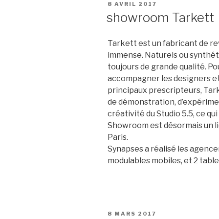
PUBLIÉ
8 AVRIL 2017
LE
showroom Tarkett
Tarkett est un fabricant de r
immense. Naturels ou synthéti
toujours de grande qualité. P
accompagner les designers et l
principaux prescripteurs, Tark
de démonstration, d’expérimen
créativité du Studio 5.5, ce qui
Showroom est désormais un lie
Paris.
Synapses a réalisé les agenc
modulables mobiles, et 2 table
PUBLIÉ
8 MARS 2017