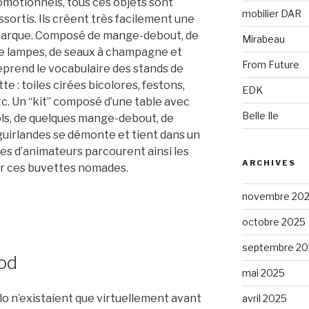
motionnels, tous ces objets sont
mobilier DAR
sortis. Ils créent très facilement une
 marque. Composé de mange-debout, de
Mirabeau
 de lampes, de seaux à champagne et
From Future
prend le vocabulaire des stands de
e : toiles cirées bicolores, festons,
EDK
tc. Un “kit” composé d’une table avec
Belle Ile
ols, de quelques mange-debout, de
 guirlandes se démonte et tient dans un
ipes d’animateurs parcourent ainsi les
ARCHIVES
er ces buvettes nomades.
novembre 20
octobre 2025
septembre 20
pod
mai 2025
olo n’existaient que virtuellement avant
avril 2025