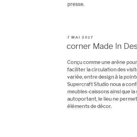
presse.
PUBLIÉ
7 MAI 2017
LE
corner Made In De
Conçu comme une arène pour m
faciliter la circulation des vi
variée, entre design à la poin
Supercraft Studio nous a confié
meubles-caissons ainsi que la 
autoportant, le lieu ne permet
éléments de décor.