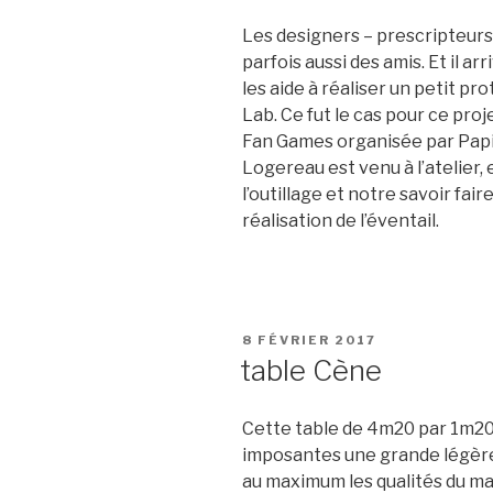
Les designers – prescripteurs
parfois aussi des amis. Et il arr
les aide à réaliser un petit pr
Lab. Ce fut le cas pour ce pro
Fan Games organisée par Papie
Logereau est venu à l’atelier, 
l’outillage et notre savoir fai
réalisation de l’éventail.
PUBLIÉ
8 FÉVRIER 2017
LE
table Cène
Cette table de 4m20 par 1m20
imposantes une grande légèreté
au maximum les qualités du mat