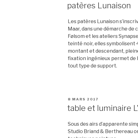
LE
patères Lunaison
Les patères Lunaison s’inscri
Maar, dans une démarche de co
Følsom et les ateliers Synapse
teinté noir, elles symbolisent 4
montant et descendant, pleine
fixation ingénieux permet de le
tout type de support.
PUBLIÉ
8 MARS 2017
LE
table et luminaire 
Sous des airs d’apparente simpl
Studio Briand & Berthereau on