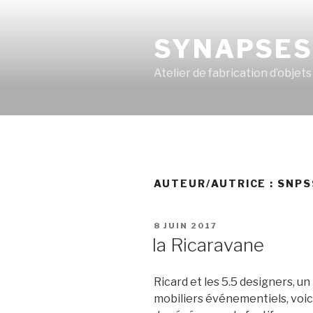
Aller
au
SYNAPSE
contenu
principal
Atelier de fabrication d’objet
AUTEUR/AUTRICE :
SNPS
PUBLIÉ
8 JUIN 2017
LE
la Ricaravane
Ricard et les 5.5 designers, un
mobiliers événementiels, voic