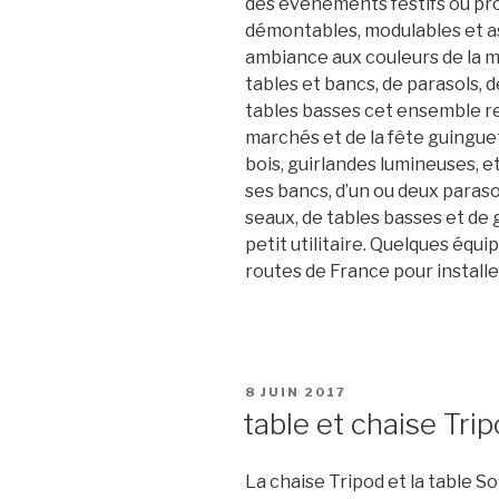
des événements festifs ou pro
démontables, modulables et as
ambiance aux couleurs de la
tables et bancs, de parasols,
tables basses cet ensemble re
marchés et de la fête guinguett
bois, guirlandes lumineuses, e
ses bancs, d’un ou deux paras
seaux, de tables basses et de
petit utilitaire. Quelques équ
routes de France pour install
PUBLIÉ
8 JUIN 2017
LE
table et chaise Tri
La chaise Tripod et la table S