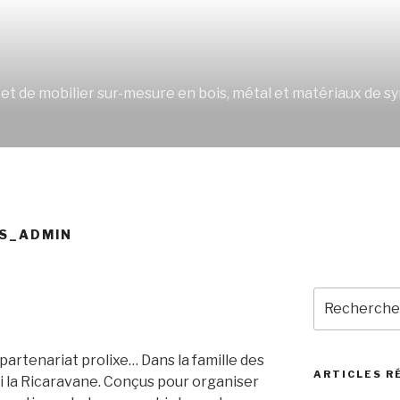
S
s et de mobilier sur-mesure en bois, métal et matériaux de 
S_ADMIN
Recherche
pour
:
 partenariat prolixe… Dans la famille des
ARTICLES R
i la Ricaravane. Conçus pour organiser