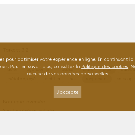
Tarkett 3.2
Ensemble d’agencement et mobilier
ies pour optimiser votre expérience en ligne. En continuant la 
ies. Pour en savoir plus, consultez la
Politique des cookies
. N
acier
agencement
assise
blanc
bleu
burea
aucune de vos données personnelles
métal déployé
mobilier
noir
rangement
sol soupl
J'accepte
Boutique Inversée
Structure évènementielle
5.5
aluminium
bois
enseigne
évènementiel
roulettes
Rubio
stand
tébopin
tubes