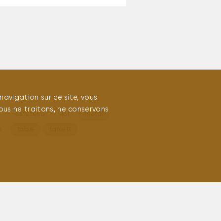
navigation sur ce site, vous
ous ne traitons, ne conservons
u
cafétéria
ilot
métal
e
table
tarkett
métal
peinture
portants