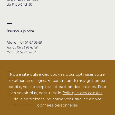
de 9h30 à 18h30
Pour nous joindre
Atelier :
09 54 67 06 68
Kano :
06 73 96 48 59
Mat :
06 62 45 74 54
Notre site utilise des cookies pour optimiser votre
Pour les comptables
expérience en ligne. En continuant la navigation sur
ce site, vous acceptez l'utilisation des cookies. Pour
SARL au capital de 1500 €
en savoir plus, consultez la
Politique des cookies
.
SIRET : 789 320 421 00033
Nous ne traitons, ne conservons aucune de vos
Mentions légales
données personnelles